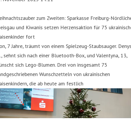
eihnachtszauber zum Zweiten: Sparkasse Freiburg-Nördlich
eisgau und Kiwanis setzen Herzensaktion für 75 ukrainisch
isenkinder fort
on, 7 Jahre, träumt von einem Spielzeug-Staubsauger. Denys
, sehnt sich nach einer Bluetooth-Box, und Valentyna, 13,
ünscht sich Lego-Blumen. Drei von insgesamt 75
andgeschriebenen Wunschzetteln von ukrainischen
isenkindern, die ab heute am festlich