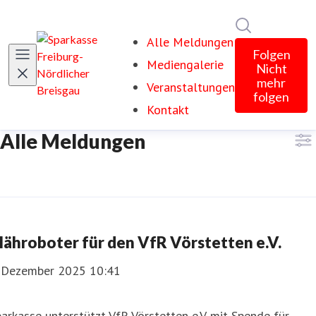
Im Newsroom
Alle Meldungen
Folgen
Mediengalerie
Nicht
mehr
Veranstaltungen
folgen
Kontakt
Alle Meldungen
ähroboter für den VfR Vörstetten e.V.
. Dezember 2025 10:41
arkasse unterstützt VfR Vörstetten e.V. mit Spende für