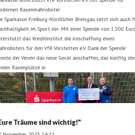
odernen Rasenmähroboter
e Sparkasse Freiburg-Nördlicher Breisgau setzt sich auch f
chhaltigkeit im Sport ein: Mit einer Spende von 1.500 Eur
terstützt das Kreditinstitut die Anschaffung eines
hroboters für den VfR Vörstetten e.V. Dank der Spende
nnte der Verein das neue Gerät anschaffen, das künftig die
iden Rasenplätze in
Eure Träume sind wichtig!"
7. November 2025 14:11