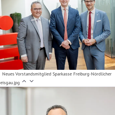
Neues Vorstandsmitglied Sparkasse Freiburg-Nördlicher
eisgau.jpg