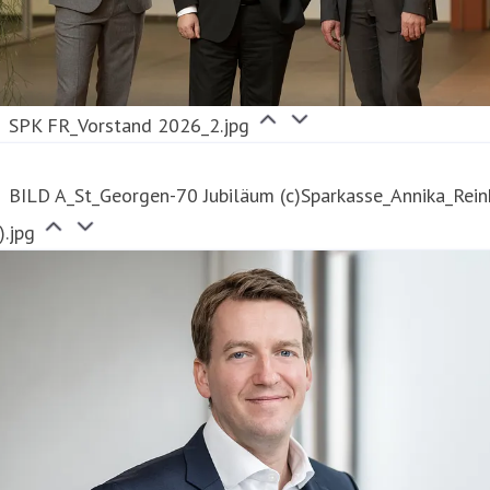
SPK FR_Vorstand 2026_2.jpg
BILD A_St_Georgen-70 Jubiläum (c)Sparkasse_Annika_Rein
).jpg