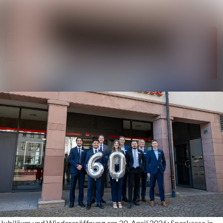
Im Newsroom
Alle Meldungen
Folgen
Mediengalerie
Nicht
mehr
Veranstaltungen
folgen
Kontakt
Jubiläum und Wiedereröffnung am 20. April 2026: Sparkasse in