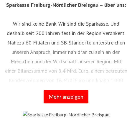
Sparkasse Freiburg-Nördlicher Breisgau – über uns:
Wir sind keine Bank. Wir sind die Sparkasse. Und
deshalb seit 200 Jahren fest in der Region verankert.
Nahezu 60 Filialen und SB-Standorte unterstreichen
unseren Anspruch, immer nah dran zu sein an den
Menschen und der Wirtschaft unserer Region. Mit
einer Bilanzsumme von 8,4 Mrd. Euro, einem betreuten
Kundenvolumen von 16 Mrd. Euro und knapp 1.000
Mitarbeitenden ist die Sparkasse Freiburg-Nördlicher
Mehr anzeigen
Breisgau das größte selbstständige Kreditinstitut in
Südbaden.