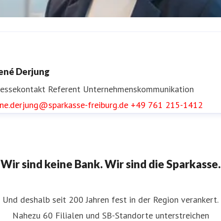
nnika Reinke
ressekontakt
Referentin Unternehmenskommunikation
ené Derjung
nika.reinke@sparkasse-freiburg.de
+49 761 215-1413
ressekontakt
Referent Unternehmenskommunikation
ene.derjung@sparkasse-freiburg.de
+49 761 215-1412
Wir sind keine Bank. Wir sind die Sparkasse.
Und deshalb seit 200 Jahren fest in der Region verankert.
Nahezu 60 Filialen und SB-Standorte unterstreichen