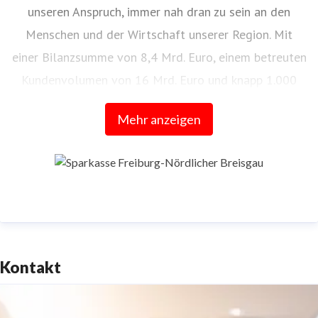
unseren Anspruch, immer nah dran zu sein an den
Menschen und der Wirtschaft unserer Region. Mit
einer Bilanzsumme von 8,4 Mrd. Euro, einem betreuten
Kundenvolumen von 16 Mrd. Euro und knapp 1.000
Mitarbeitenden ist die Sparkasse Freiburg-Nördlicher
Mehr anzeigen
Breisgau das größte selbstständige Kreditinstitut in
Südbaden.
Kontakt