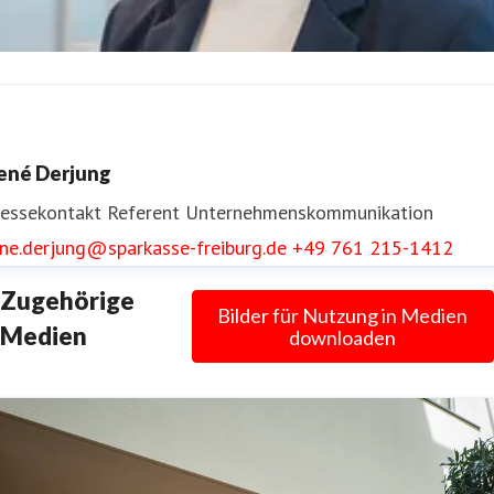
nnika Reinke
ressekontakt
Referentin Unternehmenskommunikation
ené Derjung
nika.reinke@sparkasse-freiburg.de
+49 761 215-1413
ressekontakt
Referent Unternehmenskommunikation
ene.derjung@sparkasse-freiburg.de
+49 761 215-1412
Zugehörige
Bilder für Nutzung in Medien
Medien
downloaden