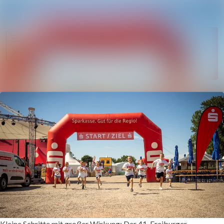
Im Newsroom
Alle Meldungen
Folgen
Mediengalerie
Nicht
mehr
Veranstaltungen
folgen
Kontakt
Kleine Schritte mit großer Wirkung: Der 41. Freiburger