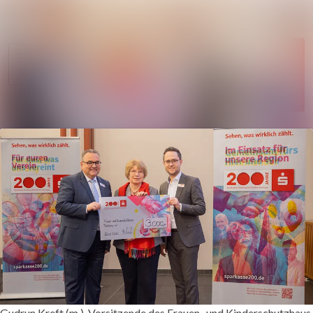
Im Newsroom
Alle Meldungen
Folgen
Mediengalerie
Nicht
mehr
Veranstaltungen
folgen
Kontakt
Gudrun Kreft (m.), Vorsitzende des Frauen- und Kinderschutzhaus