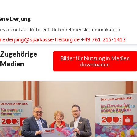
ressekontakt
Referentin Unternehmenskommunikation
ené Derjung
nika.reinke@sparkasse-freiburg.de
+49 761 215-1413
ressekontakt
Referent Unternehmenskommunikation
ene.derjung@sparkasse-freiburg.de
+49 761 215-1412
Zugehörige
Bilder für Nutzung in Medien
Medien
downloaden