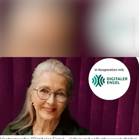
Im Newsroom
Alle Meldungen
Folgen
Mediengalerie
Nicht
mehr
Veranstaltungen
folgen
Kontakt
Vortragsreihe "Digitaler Engel – sicher und selbstbewusst digital