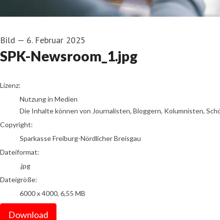
Bild
—
6. Februar 2025
SPK-Newsroom_1.jpg
go to media item
Lizenz:
Nutzung in Medien
Die Inhalte können von Journalisten, Bloggern, Kolumnisten, Sch
Copyright:
Sparkasse Freiburg-Nördlicher Breisgau
Dateiformat:
.jpg
Dateigröße:
6000 x 4000, 6,55 MB
Download