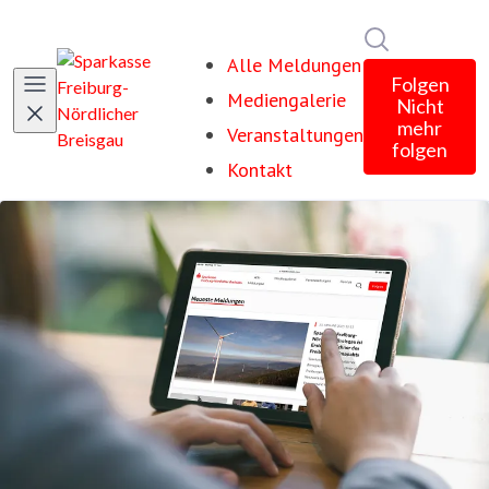
Im Newsroom
Alle Meldungen
Folgen
Mediengalerie
Nicht
mehr
Veranstaltungen
folgen
Kontakt