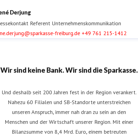
ressekontakt
Referentin Unternehmenskommunikation
ené Derjung
nika.reinke@sparkasse-freiburg.de
+49 761 215-1413
ressekontakt
Referent Unternehmenskommunikation
ene.derjung@sparkasse-freiburg.de
+49 761 215-1412
Wir sind keine Bank. Wir sind die Sparkasse.
Und deshalb seit 200 Jahren fest in der Region verankert.
Nahezu 60 Filialen und SB-Standorte unterstreichen
unseren Anspruch, immer nah dran zu sein an den
Menschen und der Wirtschaft unserer Region. Mit einer
Bilanzsumme von 8,4 Mrd. Euro, einem betreuten