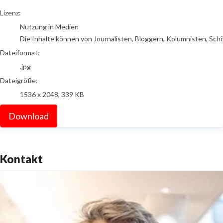
go to media item
Lizenz:
Nutzung in Medien
Die Inhalte können von Journalisten, Bloggern, Kolumnisten, Sch
Dateiformat:
.jpg
Dateigröße:
1536 x 2048, 339 KB
Download
Kontakt