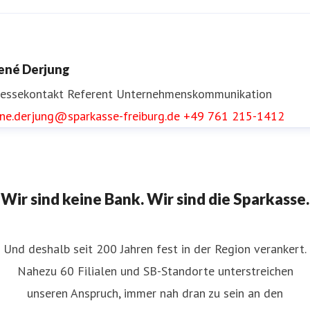
nnika Reinke
ressekontakt
Referentin Unternehmenskommunikation
ené Derjung
nika.reinke@sparkasse-freiburg.de
+49 761 215-1413
ressekontakt
Referent Unternehmenskommunikation
ene.derjung@sparkasse-freiburg.de
+49 761 215-1412
Wir sind keine Bank. Wir sind die Sparkasse.
Und deshalb seit 200 Jahren fest in der Region verankert.
Nahezu 60 Filialen und SB-Standorte unterstreichen
unseren Anspruch, immer nah dran zu sein an den