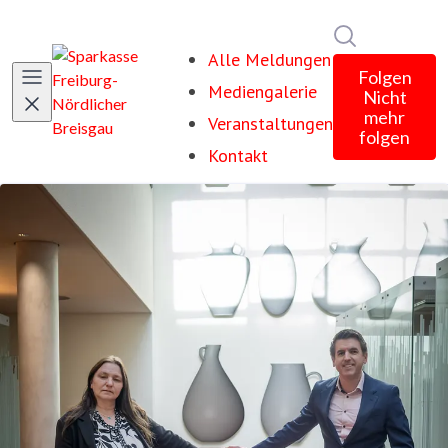
Im Newsroom
Alle Meldungen
Folgen
Mediengalerie
Nicht
mehr
Veranstaltungen
folgen
Kontakt