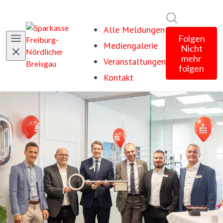
Im Newsroom
Alle Meldungen
Folgen
Mediengalerie
Nicht
mehr
Veranstaltungen
folgen
Kontakt