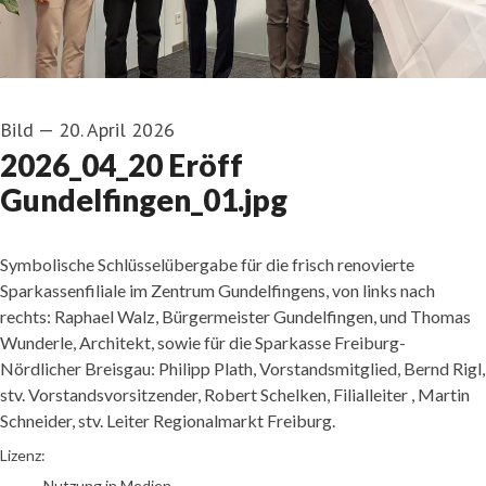
Bild
—
20. April 2026
2026_04_20 Eröff
Gundelfingen_01.jpg
Symbolische Schlüsselübergabe für die frisch renovierte
Sparkassenfiliale im Zentrum Gundelfingens, von links nach
rechts: Raphael Walz, Bürgermeister Gundelfingen, und Thomas
Wunderle, Architekt, sowie für die Sparkasse Freiburg-
Nördlicher Breisgau: Philipp Plath, Vorstandsmitglied, Bernd Rigl,
stv. Vorstandsvorsitzender, Robert Schelken, Filialleiter , Martin
Schneider, stv. Leiter Regionalmarkt Freiburg.
Patrick Kunkel
Lizenz:
Nutzung in Medien