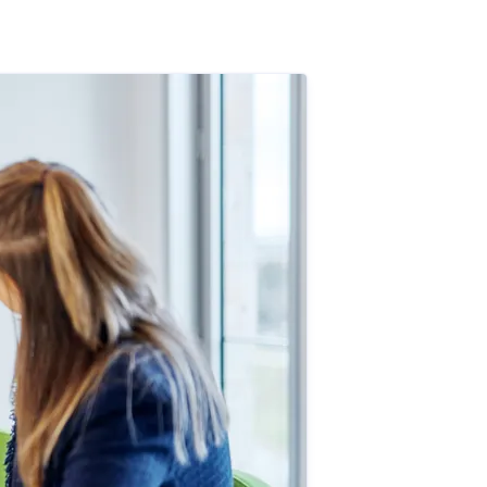
Annika Reinke
k.kunkel@sparkasse-
Pressekontakt
Referentin U
freiburg.de
+49 761 215-141