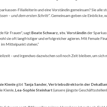
parkassen-Filialleiterin und eine Vorständin gemeinsam? Sie alle
sen – und dem ersten Schritt“
. Gemeinsam geben sie Einblicke, w
de für Frauen", sagt
Beate Schwarz, stv. Vorständin
der Sparkas
l sie oft langfristiger und erfolgreicher agieren. Mit Female Fin
im Mittelpunkt stehen.“
, Teilzeit – und irgendwo dazwischen soll noch Zeit bleiben, um si
ie Kienle
gibt
Tanja Sander, Vertriebsdirektorin der DekaBa
e Kienle,
Lea-Sophie Steinhart
(unsere jüngste Geschäftsstellenl