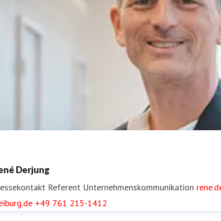
ené Derjung
ressekontakt
Referent Unternehmenskommunikation
rene.
eiburg.de
+49 761 215-1412