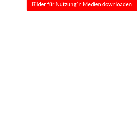
Bilder für Nutzung in Medien downloaden
nternehmenskommunikation
annika.reinke@sparkasse-
3