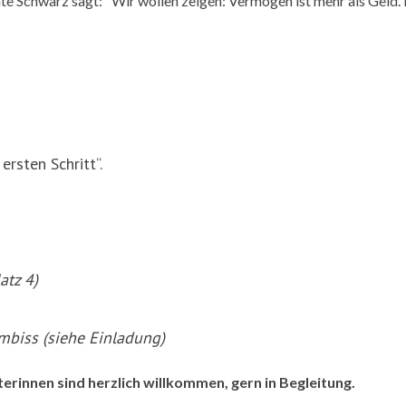
e Schwarz sagt: "Wir wollen zeigen: Vermögen ist mehr als Geld. 
rsten Schritt“.
atz 4)
mbiss (siehe Einladung)
terinnen sind herzlich willkommen, gern in Begleitung.